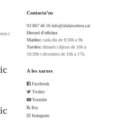
Contacta’ns
93 867 46 16
info@afalatordera.cat
Horari d'oficina
nens i
Matins:
cada dia de 8:30h a 9h
Tardes:
dimarts i dijous de 16h a
16:30h i divendres de 16h a 17h.
ic
A les xarxes
Facebook
Twitter
Youtube
ic
Rss
Instagram