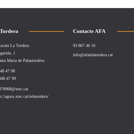
 Tordera
Contacte AFA
 Escola La Tordera
93 867 46 16
garida, 1
info@afaielatordera.cat
nta Maria de Palautordera
848 47 98
848 47 99
070908@xtec.cat
p://agora.xtec.cat/ielatordera/