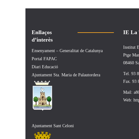
Enllaços
IE La
d’interès
Institut
Ensenyament – Generalitat de Catalunya
Ptge Mar
Portal FAPAC
08460 Sa
Diari Educació
Tel. 93 
Ajuntament Sta. Maria de Palautordera
Fax. 93 
Mail:
a8
Web:
htt
Ajuntament Sant Celoni