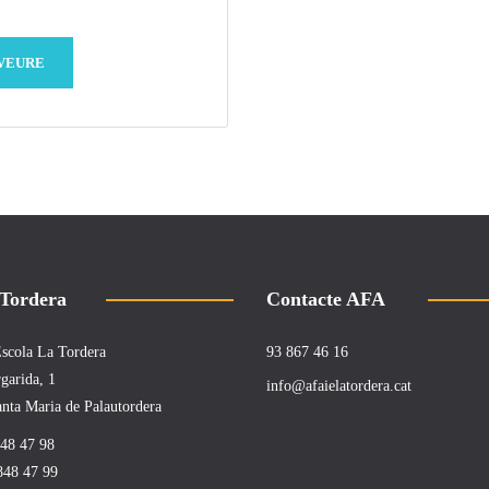
VEURE
 Tordera
Contacte AFA
 Escola La Tordera
93 867 46 16
garida, 1
info@afaielatordera.cat
nta Maria de Palautordera
848 47 98
848 47 99