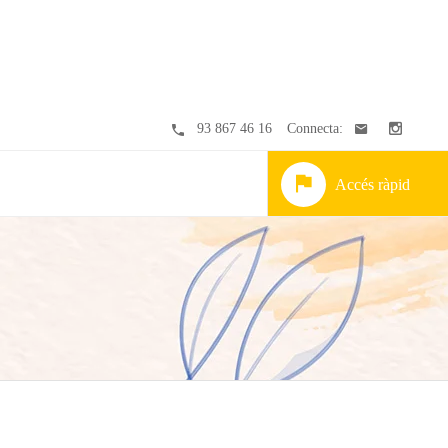
93 867 46 16
Connecta:
Accés ràpid