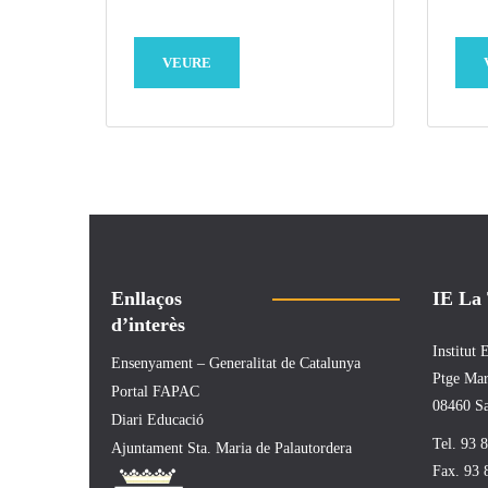
VEURE
Enllaços
IE La
d’interès
Institut
Ensenyament – Generalitat de Catalunya
Ptge Mar
Portal FAPAC
08460 Sa
Diari Educació
Tel. 93 
Ajuntament Sta. Maria de Palautordera
Fax. 93 