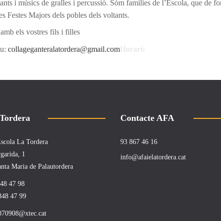
nts i músics de gralles i percussió. Sóm famílies de l’Escola, que de fo
 les Festes Majors dels pobles dels voltants.
mb els vostres fils i filles
eu:
collageganteralatordera@gmail.com
Horari:
 Tordera
Contacte AFA
 Escola La Tordera
93 867 46 16
garida, 1
info@afaielatordera.cat
nta Maria de Palautordera
848 47 98
848 47 99
070908@xtec.cat