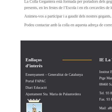
La Colla Gegantera està formada per portadors dels gega
presents, en les festes de l’Escola i en els cercaviles de
Animeu-vos a participar i a gaudir dels nostres gegants, a
Podeu contactar amb la colla en aquesta adreça de corr
Enllaços
IE La
d’interès
Institut
Ensenyament – Generalitat de Catalunya
Ptge Mar
Portal FAPAC
08460 Sa
Diari Educació
Tel. 93 
Ajuntament Sta. Maria de Palautordera
Fax. 93 
Mail:
a8