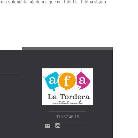
rma voluntària, ajudem a que en Tabi i la Tabina siguin
93 867 46 16