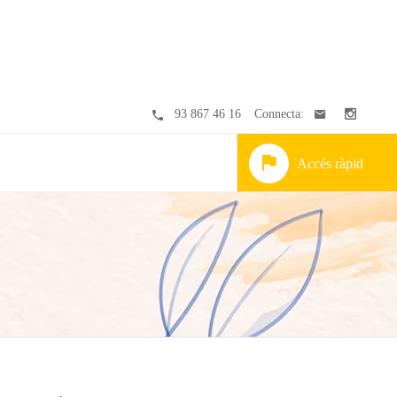
93 867 46 16
Connecta:
Accés ràpid