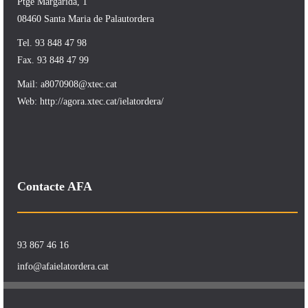
Ptge Margarida, 1
08460 Santa Maria de Palautordera
Tel. 93 848 47 98
Fax. 93 848 47 99
Mail:
a8070908@xtec.cat
Web:
http://agora.xtec.cat/ielatordera/
Contacte AFA
93 867 46 16
info@afaielatordera.cat