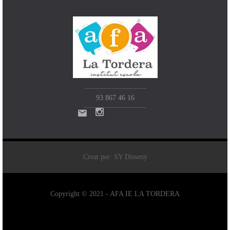
93 867 46 16
Creat per: SY Disseny
Copyright © 2021 - AFA IE LA TORDERA