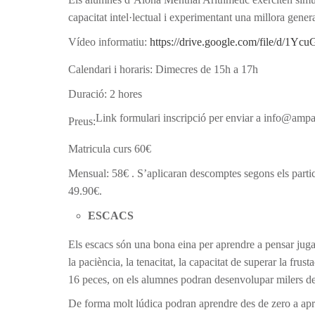
capacitat intel·lectual i experimentant una millora gener
Vídeo informatiu:
https://drive.google.com/file/d/
Calendari i horaris: Dimecres de 15h a 17h
Duració: 2 hores
Link formulari inscripció per enviar a info@ampa
Preus:
Matricula curs 60€
Mensual: 58€ . S’aplicaran descomptes segons els partic
49.90€.
ESCACS
Els escacs són una bona eina per aprendre a pensar jugant
la paciència, la tenacitat, la capacitat de superar la frus
16 peces, on els alumnes podran desenvolupar milers de ba
De forma molt lúdica podran aprendre des de zero a aprof