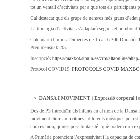
tot un ventall d’activitats per a que tots els participants
Cal destacar que els grups de nens/es més grans d’edat p
La tipologia d’activitats s’adaptarà segons el nombre d’i
Calendari i horaris: Dimecres de 15 a 16:30h Duració: 
Preu mensual: 20€
Inscripció:
https://maxbot.simun.es/crm/altaonline/
Protocol COVID19:
PROTOCOLS COVID MAXBOT
DANSA I MOVIMENT ( Expressió corporal i art
Des de P3 Introduïm als infants en el món de la Dansa i l
moviment lliure amb ritmes i diferents músiques per estim
com es mou, quines possibilitats té i què podem dir i expr
A Primària potenciem l’expressivitat i la capacitat de com