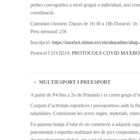
petites coreografies a nivel grupal o individual, així com 
coordinació.
Calendari i horaris: Dijous de 16:30 a 18h Duració: 1h
Preu mensual: 25€
Inscripció:
https://maxbot.simun.es/crm/altaonline
Protocol COVID19:
PROTOCOLS COVID MAXBOT
MULTIESPORT I PREESPORT
A partir de P4 fins a 2n de Primària ( es creen grups d’e
Conjunt d’activitats esportives i preesportives amb la final
saludables. Coneixeran les seves regles, materials, eines 
En aquesta franja d’edat és on comencen a adquirir capaci
psicomotriu i esportiu realitzant des de jocs cooperatius, d
desenvolupament global, ant a nivell psíquic com físic,