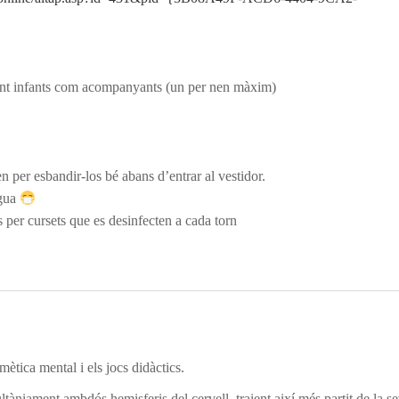
 tant infants com acompanyants (un per nen màxim)
en per esbandir-los bé abans d’entrar al vestidor.
igua
 per cursets que es desinfecten a cada torn
ètica mental i els jocs didàctics.
niament ambdós hemisferis del cervell, traient així més partit de la s