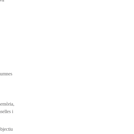
alumnes
emòria,
selles i
bjectiu