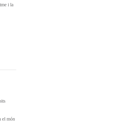
tme i la
bits
n el món