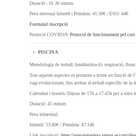
Duració : 1h 30 minuts
Preu mensual Infantil i Primària: 41.50€ / ESO: 44€
Formulari inscripció
Protocol COVID19:
Protocol de funcionament pel curs
PISCINA
Metodologia de treball: familiarització, respiració, flotacio
Tots aquests aspectes es portaran a terme en funció de l’
vagi evolucionant, fins arribar al treball específic de la te
Calendari i horaris: Dijous de 17h a 17:45h per a totes l
Duració: 45 minuts
Preu trimestral:
Infantil: 53.80€ / Primària: 47.14€
Link inscripció:
https://ampalatordera.simun.es/crm/