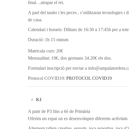
final…atrapar el rei.
A part del tauler i les peces , s’utilitzaran tecnologies 
de casa.
Calendari i horaris: Dilluns de 16:30 a 17:45h per a tote
Duració: 1h 15 minuts
Matricula curs: 20€
Mensualitat: 19€, dos germans 34.20€ els dos.
Formulari inscripció per enviar a info@ampalatordera.c
Protocol COVID19:
PROTOCOL COVID19
K1
A patir de P3 fins a 6è de Primària
Oferim un espai on es desenvolupen diferents activitats
Alternem tallers creatius, esports, jocs esportius, jocs d’i