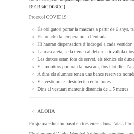
B91B34CD08CC}
Protocol COVID19:
És obligatori portar la mascara a partir de 6 anys,
Es prendrà la temperatura a l’entrada
Hi hauran dispensadors d’hidrogel a cada vestidor
La mascareta, se la treuen al deixar la tovallola dins
Les dutxes estan fora de servei, els tècnics els dutx
Els monitors portaran la mascara, fins i tot dins l’a
A dins els alumnes tenen uns bancs reservats només
Els vestidors es desinfecten entre hores
Dins al vestuari mantenir distància de 1,5 metres
ALOHA
Programa educatiu basat en tres eines claus: l’atac, l’aritm
Els alumnes d’Aloha Menthal Arithmetic exerciten simultà