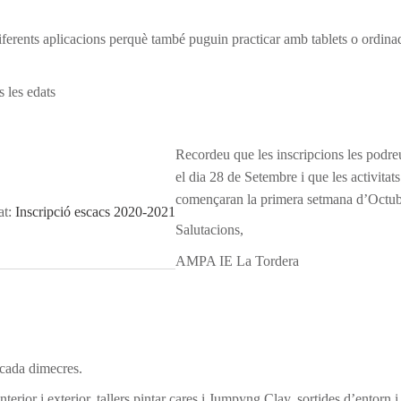
i diferents aplicacions perquè també puguin practicar amb tablets o ordin
s les edats
Recordeu que les inscripcions les podreu
el dia 28 de Setembre i que les activitats
començaran la primera setmana d’Octub
at:
Inscripció escacs 2020-2021
Salutacions,
AMPA IE La Tordera
 cada dimecres.
nterior i exterior, tallers pintar cares i Jumpyng Clay, sortides d’entorn i