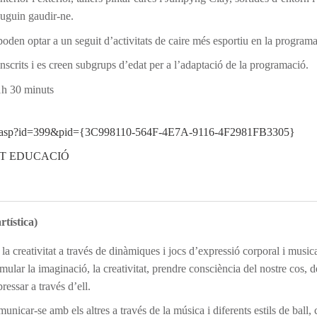
 puguin gaudir-ne.
oden optar a un seguit d’activitats de caire més esportiu en la programac
nscrits i es creen subgrups d’edat per a l’adaptació de la programació.
1h 30 minuts
altap.asp?id=399&pid={3C998110-564F-4E7A-9116-4F2981FB3305}
 EDUCACIÓ
ística)
a creativitat a través de dinàmiques i jocs d’expressió corporal i musica
ular la imaginació, la creativitat, prendre consciència del nostre cos, d
essar a través d’ell.
unicar-se amb els altres a través de la música i diferents estils de ball, 