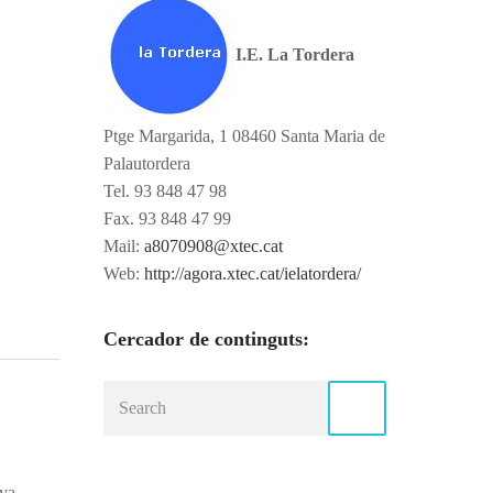
I.E. La Tordera
Ptge Margarida, 1 08460 Santa Maria de
Palautordera
Tel. 93 848 47 98
Fax. 93 848 47 99
Mail:
a8070908@xtec.cat
Web:
http://agora.xtec.cat/ielatordera/
Cercador de continguts:
eva