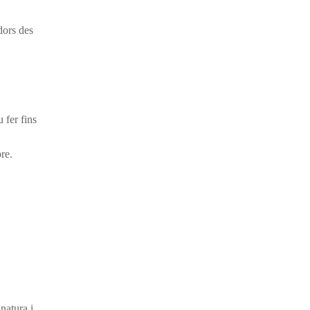
adors des
 fer fins
re.
 natura i