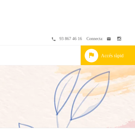
93 867 46 16
Connecta:
Accés ràpid