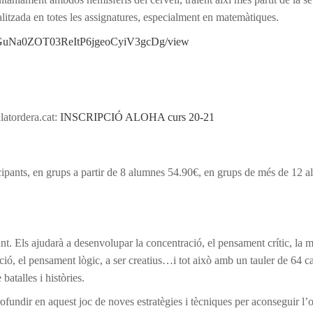
alitzada en totes les assignatures, especialment en matemàtiques.
1YcuGuNa0ZOT03ReItP6jgeoCyiV3gcDg/view
latordera.cat:
INSCRIPCIÓ ALOHA curs 20-21
ipants, en grups a partir de 8 alumnes 54.90€, en grups de més de 12 
. Els ajudarà a desenvolupar la concentració, el pensament crític, la m
tació, el pensament lògic, a ser creatius…i tot això amb un tauler de 64 ca
talles i històries.
undir en aquest joc de noves estratègies i tècniques per aconseguir l’o