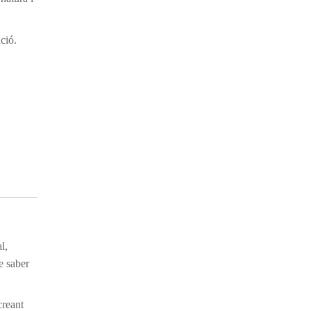
ió.
l,
e saber
creant