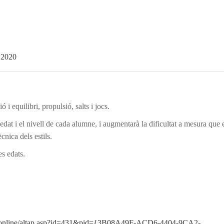
 2020
́ i equilibri, propulsió, salts i jocs.
edat i el nivell de cada alumne, i augmentarà la dificultat a mesura que 
̀cnica dels estils.
es edats.
altaonline/altap.asp?id=431&pid={3B08A49F-ACD6-4404-9CA2-