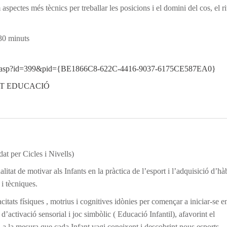
aspectes més tècnics per treballar les posicions i el domini del cos, el ri
 30 minuts
/altap.asp?id=399&pid={BE1866C8-622C-4416-9037-6175CE587EA0}
 EDUCACIÓ
dat per Cicles i Nivells)
itat de motivar als Infants en la pràctica de l’esport i l’adquisició d’hà
i tècniques.
tats físiques , motrius i cognitives idònies per començar a iniciar-se e
’activació sensorial i joc simbòlic ( Educació Infantil), afavorint el
 i a la mesura que cada Infant vagi coneixent i descobrint nous esports.