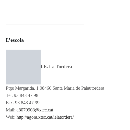
L’escola
I.E. La Tordera
Ptge Margarida, 1 08460 Santa Maria de Palautordera
Tel. 93 848 47 98
Fax. 93 848 47 99
Mail:
a8070908@xtec.cat
Web:
http://agora.xtec.cat/ielatordera/