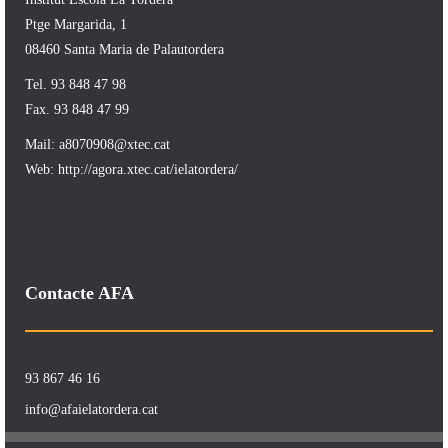
Ptge Margarida, 1
08460 Santa Maria de Palautordera
Tel. 93 848 47 98
Fax. 93 848 47 99
Mail:
a8070908@xtec.cat
Web:
http://agora.xtec.cat/ielatordera/
Contacte AFA
93 867 46 16
info@afaielatordera.cat