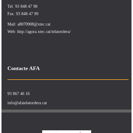
Tel. 93 848 47 98
Fax. 93 848 47 99
Mail:
a8070908@xtec.cat
Web:
http://agora.xtec.cat/ielatordera/
Contacte AFA
93 867 46 16
info@afaielatordera.cat