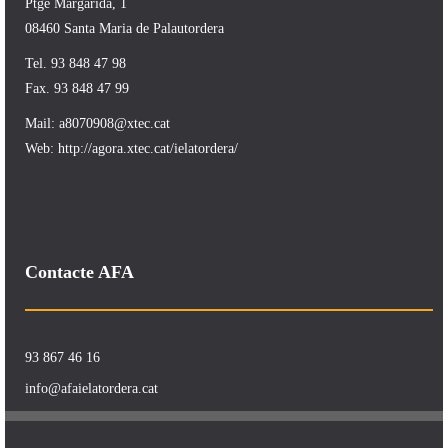
Ptge Margarida, 1
08460 Santa Maria de Palautordera
Tel. 93 848 47 98
Fax. 93 848 47 99
Mail:
a8070908@xtec.cat
Web:
http://agora.xtec.cat/ielatordera/
Contacte AFA
93 867 46 16
info@afaielatordera.cat