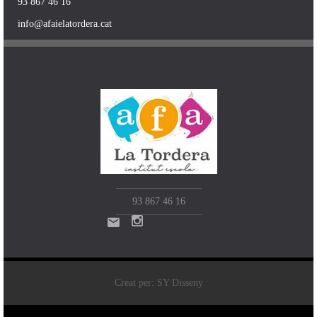
93 867 46 16
info@afaielatordera.cat
93 867 46 16
Creat per: SY Disseny