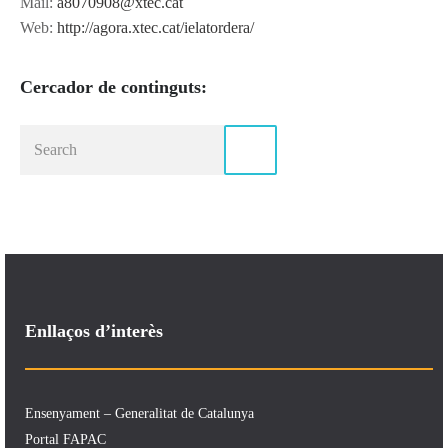
Mail:
a8070908@xtec.cat
Web:
http://agora.xtec.cat/ielatordera/
Cercador de continguts:
Enllaços d’interès
Ensenyament – Generalitat de Catalunya
Portal FAPAC