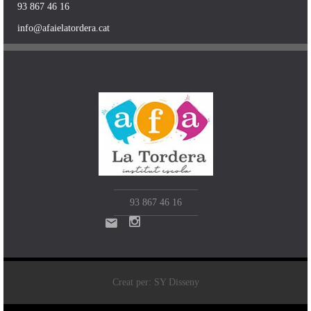
93 867 46 16
info@afaielatordera.cat
93 867 46 16
Creat per: SY Disseny