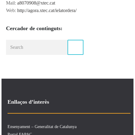
Mail:
a8070908@xtec.cat
Web:
http://agora.xtec.cat/ielatordera/
Cercador de continguts:
Enllaços d’interès
Ensenyament – Generalitat de Catalunya
Portal FAPAC