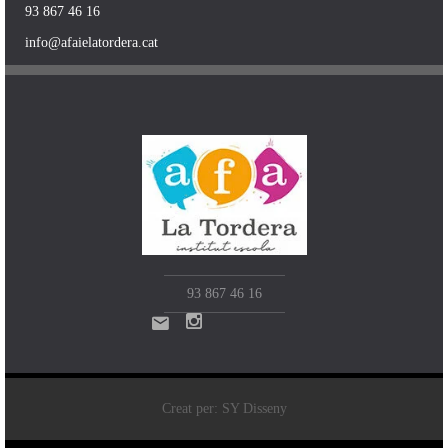
93 867 46 16
info@afaielatordera.cat
93 867 46 16
Creat per: SY Disseny